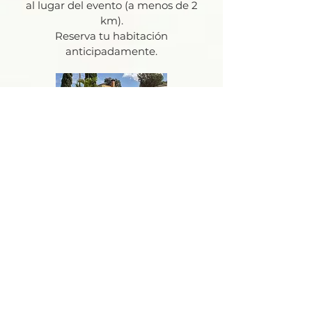
al lugar del evento (a menos de 2
km).
Reserva tu habitación
anticipadamente.
La Huerta Golf & Hotel
Privada Juan Blanca 2501-A Col, Barrio de
Sta Maria Xixitla, 72762 Pue.
Tel.
2222473392
Cachito Mío
El Ranchito 1514, Cholula de Rivadavia,