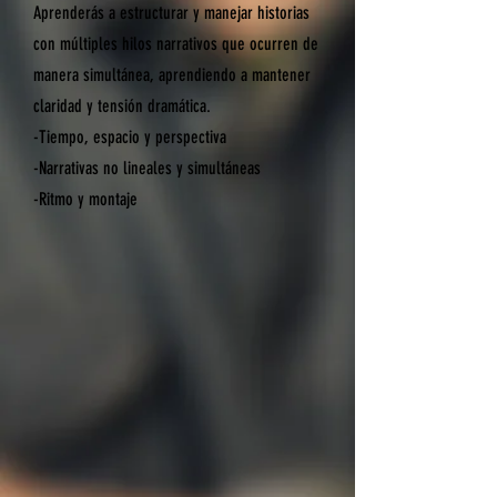
Aprenderás a estructurar y manejar historias
con múltiples hilos narrativos que ocurren de
manera simultánea, aprendiendo a mantener
claridad y tensión dramática.
-Tiempo, espacio y perspectiva
-Narrativas no lineales y simultáneas
-Ritmo y montaje