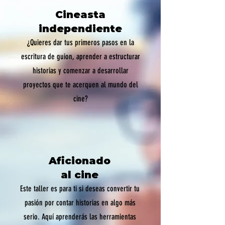
Cineasta
independiente
¿Quieres dar tus primeros pasos en la
escritura de guion, aprender a estructurar
historias y comenzar a desarrollar
proyectos que te acerquen al mundo del
cine?
Aficionado
al cine
Este taller es para ti si deseas convertir tu
pasión por contar historias en algo más
serio. Aquí aprenderás las herramientas