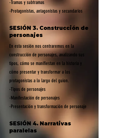
-Tramas y subtramas
-Protagonistas, antagonistas y secundarios
SESIÓN 3. Construcción de
personajes
En esta sesión nos centraremos en la
construcción de personajes, analizando sus
tipos, cómo se manifiestan en la historia y
cómo presentar y transformar a los
protagonistas a lo largo del guion.
-Tipos de personajes
-Manifestación de personajes
-Presentación y transformación de personaje
SESIÓN 4. Narrativas
paralelas