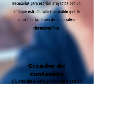
necesarias para escribir proyectos con un
enfoque estructurado y accesible que te
guiará en las bases de la narrativa
cinematográfica.
Creador de
contenido
¿Quieres dar el salto y comenzar a escribir
tus propias historias para cine o
televisión?
Este taller te brindará técnicas sencillas y
accesibles que podrás aplicar de inmediato
en tus ideas, ayudándote a transformarlas
en guiones con estructura y potencial
narrativo.