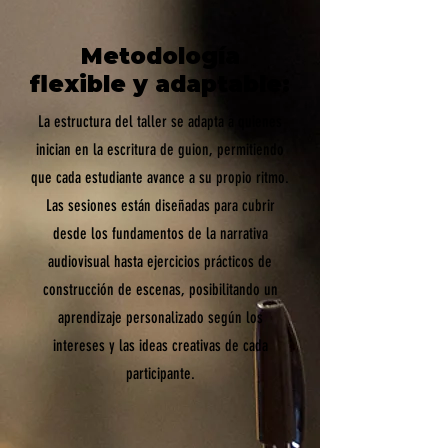
Metodología
flexible y adaptable:
La estructura del taller se adapta a quienes
inician en la escritura de guion, permitiendo
que cada estudiante avance a su propio ritmo.
Las sesiones están diseñadas para cubrir
desde los fundamentos de la narrativa
audiovisual hasta ejercicios prácticos de
construcción de escenas, posibilitando un
aprendizaje personalizado según los
intereses y las ideas creativas de cada
participante.