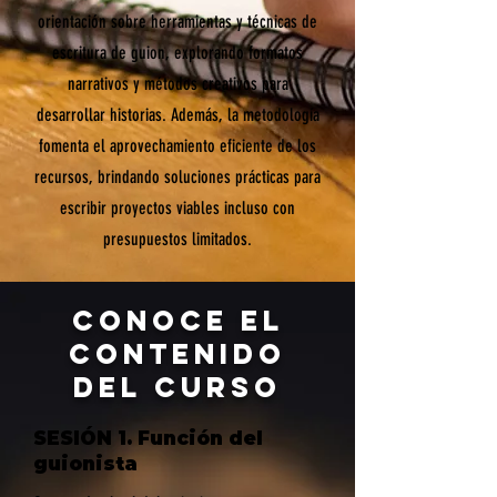
orientación sobre herramientas y técnicas de
escritura de guion, explorando formatos
narrativos y métodos creativos para
desarrollar historias. Además, la metodología
fomenta el aprovechamiento eficiente de los
recursos, brindando soluciones prácticas para
escribir proyectos viables incluso con
presupuestos limitados.
CONOCE EL
CONTENIDO
DEL CURSO
SESIÓN 1. Función del
guionista