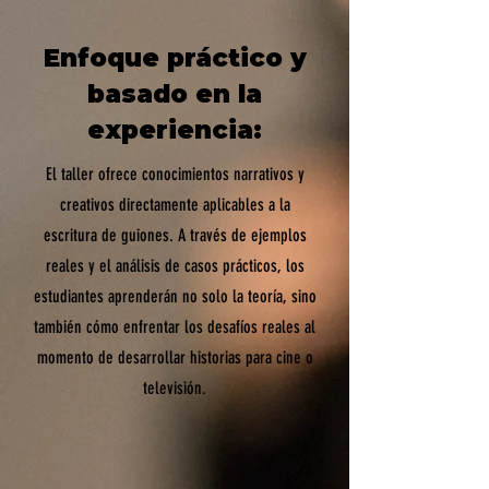
Enfoque práctico y
basado en la
experiencia:
El taller ofrece conocimientos narrativos y
creativos directamente aplicables a la
escritura de guiones. A través de ejemplos
reales y el análisis de casos prácticos, los
estudiantes aprenderán no solo la teoría, sino
también cómo enfrentar los desafíos reales al
momento de desarrollar historias para cine o
televisión.