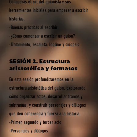
​Conocerás el rol del guionista y sus
herramientas iniciales para empezar a escribir
historias.
-Buenas prácticas al escribir
-¿Cómo comenzar a escribir un guion?
-Tratamiento, escaleta, logline y sinopsis
SESIÓN 2. Estructura
aristotélica y formatos
​En esta sesión profundizaremos en la
estructura aristotélica del guion, explorando
cómo organizar actos, desarrollar tramas y
subtramas, y construir personajes y diálogos
que den coherencia y fuerza a la historia.
-Primer, segundo y tercer acto
-Personajes y diálogos